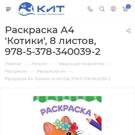
0
Раскраска А4
'Котики', 8 листов,
978-5-378-340039-2
—
—
—
Главная
Каталог
Товары для творчества
—
—
Раскраски
Раскраски А4
Раскраска А4 'Котики', 8 листов, 978-5-378-340039-2