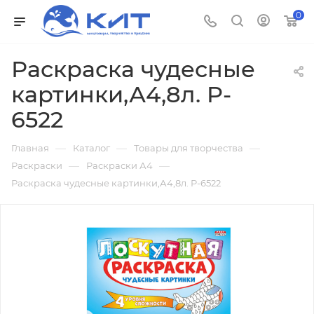
0
Раскраска чудесные
картинки,А4,8л. P-
6522
—
—
—
Главная
Каталог
Товары для творчества
—
—
Раскраски
Раскраски А4
Раскраска чудесные картинки,А4,8л. P-6522