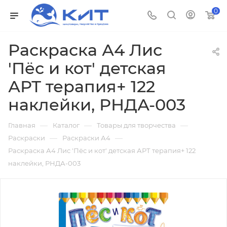
0
Раскраска А4 Лис
'Пёс и кот' детская
АРТ терапия+ 122
наклейки, РНДА-003
—
—
—
Главная
Каталог
Товары для творчества
—
—
Раскраски
Раскраски А4
Раскраска А4 Лис 'Пёс и кот' детская АРТ терапия+ 122
наклейки, РНДА-003