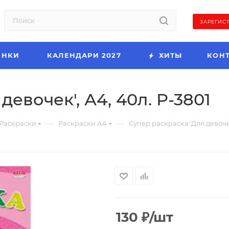
ЗАРЕГИС
ИНКИ
КАЛЕНДАРИ 2027
ХИТЫ
КОН
девочек', А4, 40л. P-3801
—
—
Раскраски
Раскраски А4
Супер раскраска 'Для девочек
130
₽
/шт