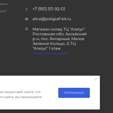
тавки
+7 (951) 511-92-01
врат
т
altus@poligraf-kit.ru
Магазин-склад ТЦ "Альтус"
Ростовская обл, Аксайский
р-н, пос. Янтарный, Малое
Зеленое Кольцо, 3, ТЦ
"Альтус" 1 этаж
Показать на карте
а нашем веб-сайте, что
ПРИНИМАЮ
о сайта, вы принимаете