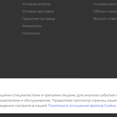
Условия оплаты
Условия дос
Условия доставки
Обмен и воз
Гарантия на товар
Вопрос-отве
Реквизиты
Политика
ашими специалистами и третьими лицами, для анализа событий н
ьзователями и обслуживание. Продолжая просмотр страниц нашег
сведения смотрите в нашей
Политике в отношении файлов Cookie
.