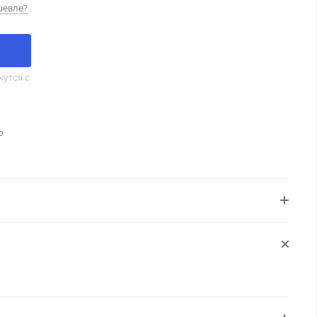
шевле?
утся с
о