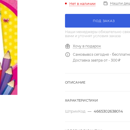
Нашли де
Нет в наличии
ПОД ЗАКАЗ
Наши менеджеры обязательно свяж
вами и уточнят условия заказа
Хочу в подарок
Самовывоз сегодня - бесплатн
Доставка завтра от - 300 ₽
ОПИСАНИЕ
ХАРАКТЕРИСТИКИ
ШтрихКод
—
4665302638014