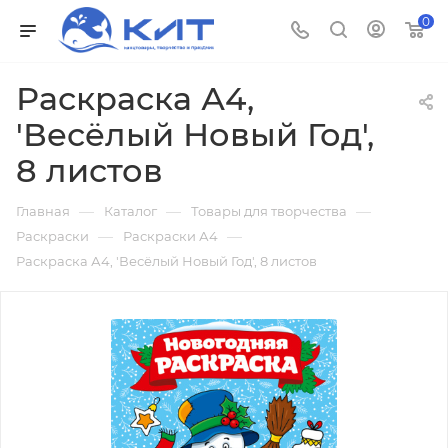
0
Раскраска А4,
'Весёлый Новый Год',
8 листов
—
—
—
Главная
Каталог
Товары для творчества
—
—
Раскраски
Раскраски А4
Раскраска А4, 'Весёлый Новый Год', 8 листов