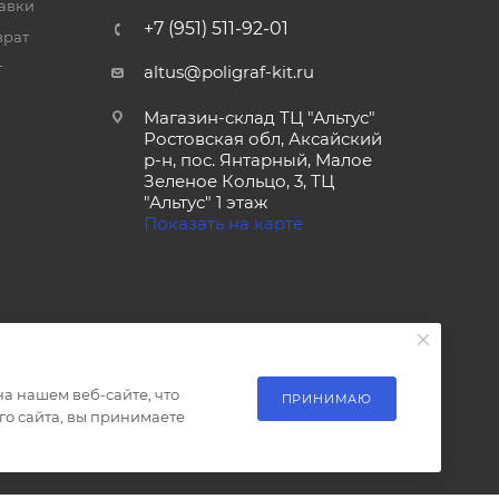
тавки
+7 (951) 511-92-01
врат
т
altus@poligraf-kit.ru
Магазин-склад ТЦ "Альтус"
Ростовская обл, Аксайский
р-н, пос. Янтарный, Малое
Зеленое Кольцо, 3, ТЦ
"Альтус" 1 этаж
Показать на карте
а нашем веб-сайте, что
ПРИНИМАЮ
о сайта, вы принимаете