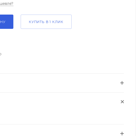
шевле?
ИНУ
КУПИТЬ В 1 КЛИК
о