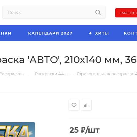
ЗАРЕГИС
ИНКИ
КАЛЕНДАРИ 2027
ХИТЫ
КОН
ска 'АВТО', 210х140 мм, 3
—
—
Раскраски
Раскраски А4
Горизонтальная раскраска 'А
25
₽
/шт