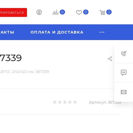
0
0
0
ТРИРОВАТЬСЯ
ТАКТЫ
ОПЛАТА И ДОСТАВКА
67339
ВТО', 210х140 мм, 367339
Артикул:
367339