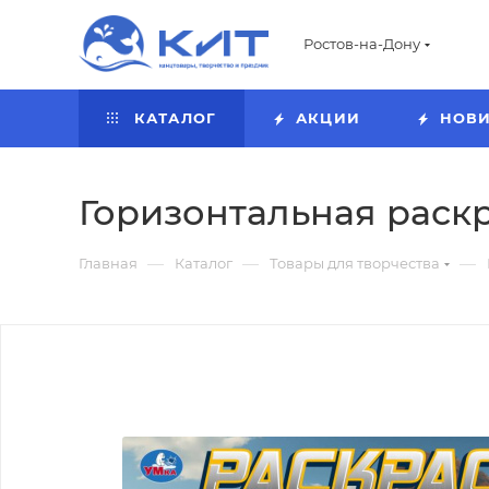
Ростов-на-Дону
КАТАЛОГ
АКЦИИ
НОВ
Горизонтальная раскра
—
—
—
Главная
Каталог
Товары для творчества