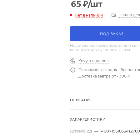
65
₽
/шт
Нашли де
Нет в наличии
ПОД ЗАКАЗ
Наши менеджеры обязательно свяж
вами и уточнят условия заказа
Хочу в подарок
Самовывоз сегодня - бесплатн
Доставка завтра от - 300 ₽
ОПИСАНИЕ
ХАРАКТЕРИСТИКИ
ШтрихКод
—
4607155183341276