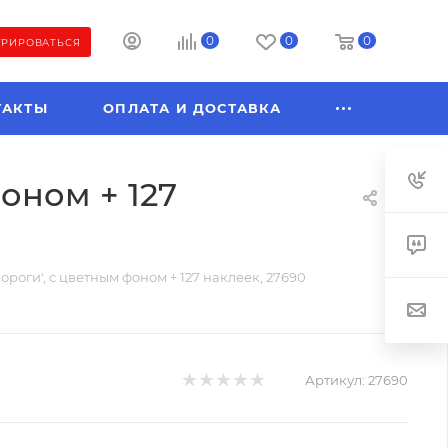
0
0
0
ТРИРОВАТЬСЯ
ТАКТЫ
ОПЛАТА И ДОСТАВКА
оном + 127
роги', с цветным фоном + 127 наклеек, 27690
Артикул:
27690