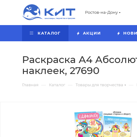
Ростов-на-Дону
КАТАЛОГ
АКЦИИ
НОВ
Раскраска А4 Абсолют
наклеек, 27690
—
—
—
Главная
Каталог
Товары для творчества