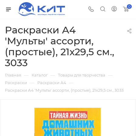
0
Раскраски А4
'Мульты' ассорти,
(простые), 21х29,5 см.,
3033
—
—
—
Главная
Каталог
Товары для творчества
—
—
Раскраски
Раскраски А4
Раскраски А4 'Мульты' ассорти, (простые), 21х29,5 см., 3033