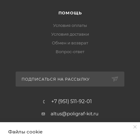
ПОМОЩЬ
Условия оплаты
Условия доставки
Обмен и возврат
Вопрос-ответ
ПОДПИСАТЬСЯ НА РАССЫЛКУ
+7 (951) 511-92-01
altus@poligraf-kit.ru
Магазин-склад ТЦ "Альтус"
Файлы cookie
Ростовская обл, Аксайский р-н,
пос. Янтарный, Малое Зеленое