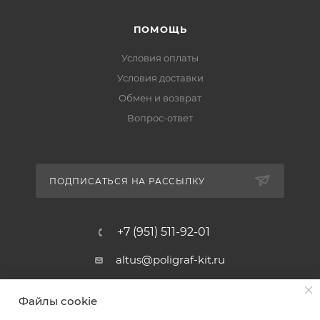
ПОМОЩЬ
Условия оплаты
Условия доставки
Обмен и возврат
Вопрос-ответ
ПОДПИСАТЬСЯ НА РАССЫЛКУ
+7 (951) 511-92-01
altus@poligraf-kit.ru
Магазин-склад ТЦ "Альтус"
Файлы cookie
Ростовская обл, Аксайский р-н,
пос. Янтарный, Малое Зеленое