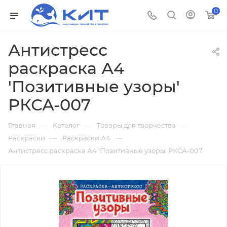
0
Антистресс
раскраска А4
'Позитивные узоры'
РКСА-007
—
—
—
Главная
Каталог
Товары для творчества
—
—
Раскраски
Раскраски А4
Антистресс раскраска А4 'Позитивные узоры' РКСА-007