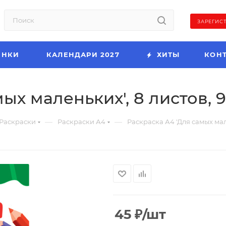
ЗАРЕГИС
ИНКИ
КАЛЕНДАРИ 2027
ХИТЫ
КОН
ых маленьких', 8 листов, 9
—
—
Раскраски
Раскраски А4
Раскраска А4 'Для самых мале
45
₽
/шт