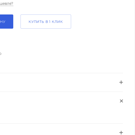
шевле?
ИНУ
КУПИТЬ В 1 КЛИК
о