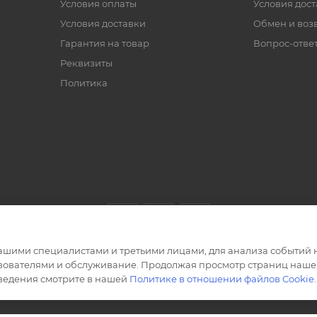
Условия оплаты
Условия дос
Условия доставки
Обмен и воз
Гарантия на товар
Вопрос-отве
Реквизиты
Политика
ашими специалистами и третьими лицами, для анализа событий н
ьзователями и обслуживание. Продолжая просмотр страниц нашег
сведения смотрите в нашей
Политике в отношении файлов Cookie
.