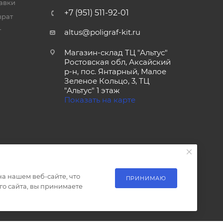
тавки
+7 (951) 511-92-01
врат
т
altus@poligraf-kit.ru
Магазин-склад ТЦ "Альтус"
Ростовская обл, Аксайский
р-н, пос. Янтарный, Малое
Зеленое Кольцо, 3, ТЦ
"Альтус" 1 этаж
Показать на карте
а нашем веб-сайте, что
ПРИНИМАЮ
о сайта, вы принимаете