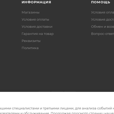
ИНФОРМАЦИЯ
ПОМОЩЬ
Магазины
Условия опл
Условия оплаты
Условия дос
Условия доставки
Обмен и воз
Гарантия на товар
Вопрос-отве
Реквизиты
Политика
ашими специалистами и третьими лицами, для анализа событий н
ьзователями и обслуживание. Продолжая просмотр страниц нашег