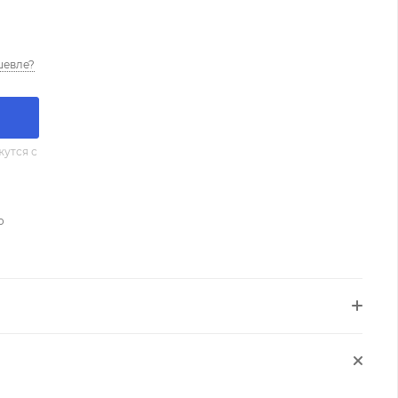
шевле?
утся с
о