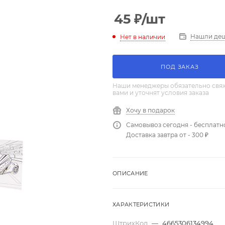
45
₽
/шт
Нашли де
Нет в наличии
ПОД ЗАКАЗ
Наши менеджеры обязательно свяж
вами и уточнят условия заказа
Хочу в подарок
Самовывоз сегодня - бесплатн
Доставка завтра от - 300 ₽
ОПИСАНИЕ
ХАРАКТЕРИСТИКИ
ШтрихКод
—
4665306134994