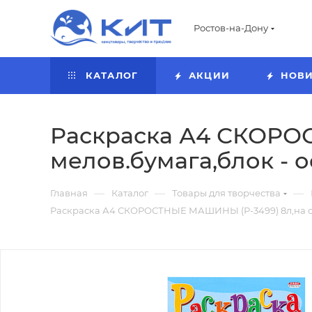
Ростов-на-Дону
КАТАЛОГ
АКЦИИ
НОВ
Раскраска А4 СКОРОС
мелов.бумага,блок - 
—
—
—
Главная
Каталог
Товары для творчества
Раскраска А4 СКОРОСТНЫЕ МАШИНЫ (Р-3499) 8л,на скр