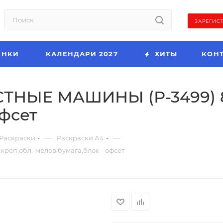
ЗАРЕГИС
ИНКИ
КАЛЕНДАРИ 2027
ХИТЫ
КОН
ТНЫЕ МАШИНЫ (Р-3499) 8л
офсет
—
—
Раскраски
Раскраски А4
еп,обл.-мелов.бумага,блок - офсет