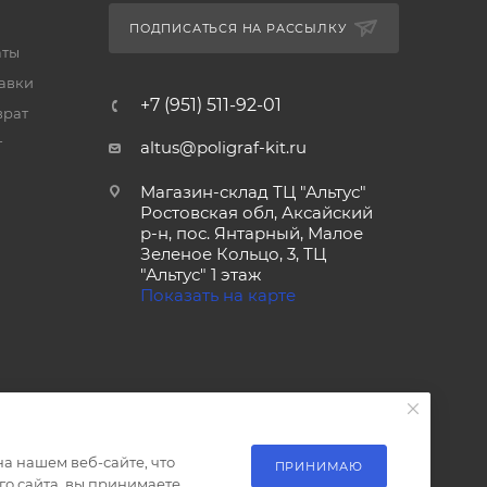
ПОДПИСАТЬСЯ НА РАССЫЛКУ
аты
тавки
+7 (951) 511-92-01
врат
т
altus@poligraf-kit.ru
Магазин-склад ТЦ "Альтус"
Ростовская обл, Аксайский
р-н, пос. Янтарный, Малое
Зеленое Кольцо, 3, ТЦ
"Альтус" 1 этаж
Показать на карте
а нашем веб-сайте, что
ПРИНИМАЮ
о сайта, вы принимаете