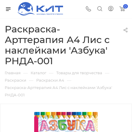
0
Раскраска-
Арттерапия А4 Лис с
наклейками 'Азбука'
РНДА-001
—
—
—
Главная
Каталог
Товары для творчества
—
—
Раскраски
Раскраски А4
Раскраска-Арттерапия А4 Лис с наклейками 'Азбука'
РНДА-001