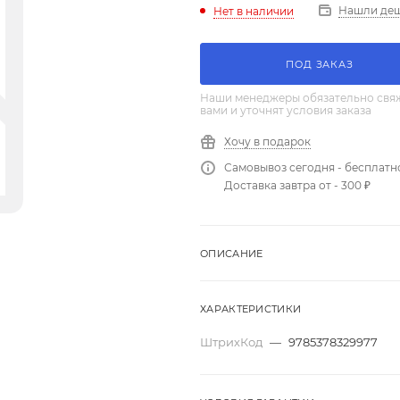
Нашли де
Нет в наличии
ПОД ЗАКАЗ
Наши менеджеры обязательно свяж
вами и уточнят условия заказа
Хочу в подарок
Самовывоз сегодня - бесплатн
Доставка завтра от - 300 ₽
ОПИСАНИЕ
ХАРАКТЕРИСТИКИ
ШтрихКод
—
9785378329977