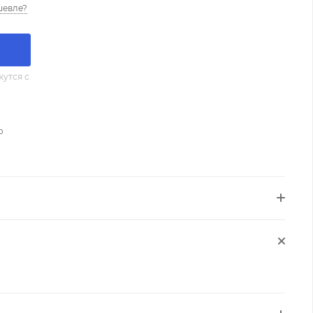
шевле?
утся с
о