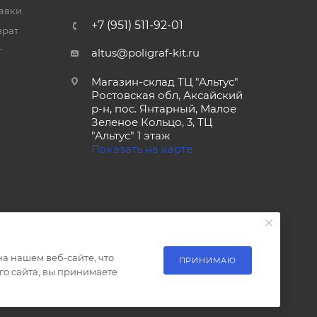
тавки
+7 (951) 511-92-01
врат
т
altus@poligraf-kit.ru
Магазин-склад ТЦ "Альтус"
Ростовская обл, Аксайский
р-н, пос. Янтарный, Малое
Зеленое Кольцо, 3, ТЦ
"Альтус" 1 этаж
Показать на карте
а нашем веб-сайте, что
ПРИНИМАЮ
о сайта, вы принимаете