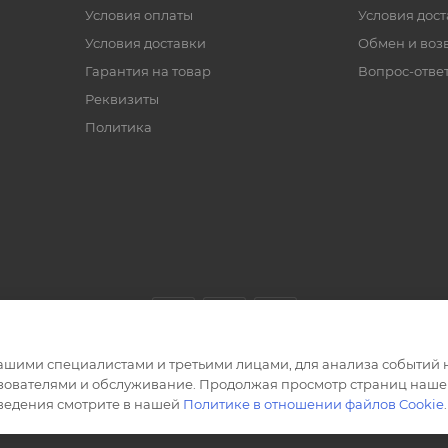
Условия оплаты
Условия дос
Условия доставки
Обмен и воз
Гарантия на товар
Вопрос-отве
Реквизиты
Политика
ашими специалистами и третьими лицами, для анализа событий н
ьзователями и обслуживание. Продолжая просмотр страниц нашег
сведения смотрите в нашей
Политике в отношении файлов Cookie
.