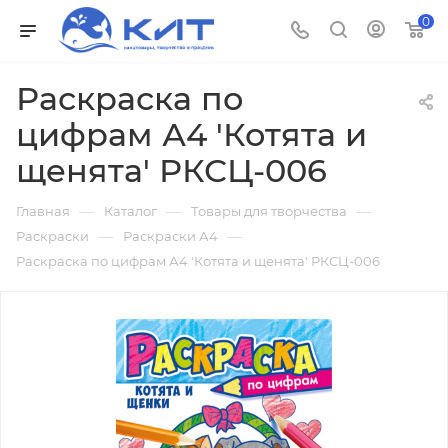
0
Раскраска по
цифрам А4 'Котята и
щенята' РКСЦ-006
—
—
—
Главная
Каталог
Товары для творчества
—
—
Раскраски
Раскраски А4
Раскраска по цифрам А4 'Котята и щенята' РКСЦ-006