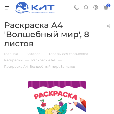
0
Раскраска А4
'Волшебный мир', 8
листов
—
—
—
Главная
Каталог
Товары для творчества
—
—
Раскраски
Раскраски А4
Раскраска А4 'Волшебный мир', 8 листов