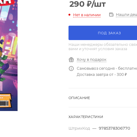
290
₽
/шт
Нашли де
Нет в наличии
ПОД ЗАКАЗ
Наши менеджеры обязательно свяж
вами и уточнят условия заказа
Хочу в подарок
Самовывоз сегодня - бесплатн
Доставка завтра от - 300 ₽
ОПИСАНИЕ
ХАРАКТЕРИСТИКИ
ШтрихКод
—
9785378306770