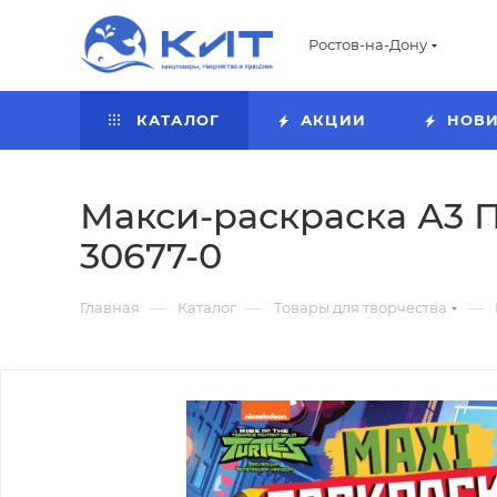
Ростов-на-Дону
КАТАЛОГ
АКЦИИ
НОВ
Макси-раскраска А3 П
30677-0
—
—
—
Главная
Каталог
Товары для творчества