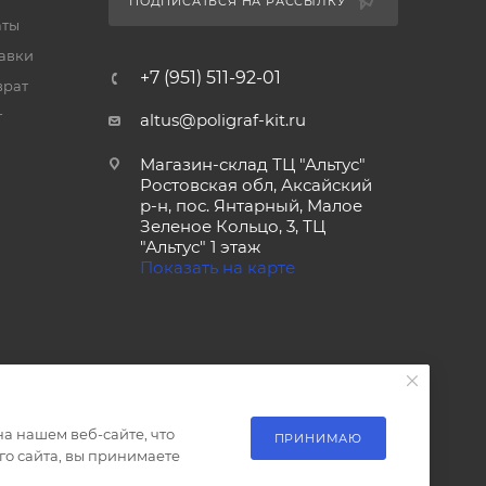
ПОДПИСАТЬСЯ НА РАССЫЛКУ
аты
тавки
+7 (951) 511-92-01
врат
т
altus@poligraf-kit.ru
Магазин-склад ТЦ "Альтус"
Ростовская обл, Аксайский
р-н, пос. Янтарный, Малое
Зеленое Кольцо, 3, ТЦ
"Альтус" 1 этаж
Показать на карте
а нашем веб-сайте, что
ПРИНИМАЮ
о сайта, вы принимаете