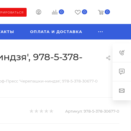
0
0
0
ТРИРОВАТЬСЯ
ТАКТЫ
ОПЛАТА И ДОСТАВКА
дзя', 978-5-378-
ф-Пресс 'Черепашки-ниндзя', 978-5-378-30677-0
Артикул:
978-5-378-30677-0