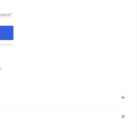
шевле?
утся с
о