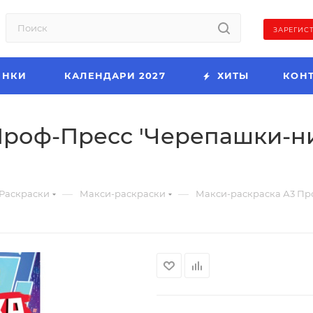
ЗАРЕГИС
ИНКИ
КАЛЕНДАРИ 2027
ХИТЫ
КОН
роф-Пресс 'Черепашки-нин
—
—
Раскраски
Макси-раскраски
Макси-раскраска А3 Про