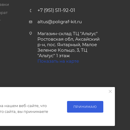
тавки
+7 (951) 511-92-01
врат
т
altus@poligraf-kit.ru
Магазин-склад ТЦ "Альтус"
Ростовская обл, Аксайский
р-н, пос. Янтарный, Малое
Зеленое Кольцо, 3, ТЦ
"Альтус" 1 этаж
Показать на карте
а нашем веб-сайте, что
ПРИНИМАЮ
о сайта, вы принимаете