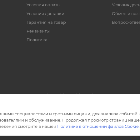
Условия оплаты
Условия дос
Условия доставки
Обмен и воз
Гарантия на товар
Вопрос-отве
Реквизиты
Политика
ашими специалистами и третьими лицами, для анализа событий н
ьзователями и обслуживание. Продолжая просмотр страниц нашег
сведения смотрите в нашей
Политике в отношении файлов Cookie
.