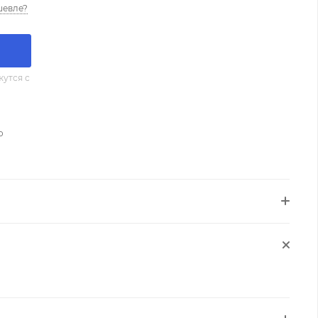
шевле?
утся с
о