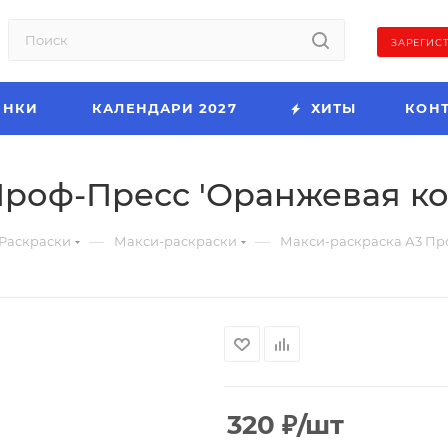
ЗАРЕГИС
ИНКИ
КАЛЕНДАРИ 2027
ХИТЫ
КОН
роф-Пресс 'Оранжевая кор
—
—
Раскраски
Макси-раскраски
Макси-раскраска А3 Про
320
₽
/шт