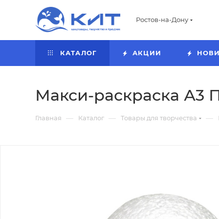
Ростов-на-Дону
КАТАЛОГ
АКЦИИ
НОВ
Макси-раскраска А3 П
—
—
—
Главная
Каталог
Товары для творчества