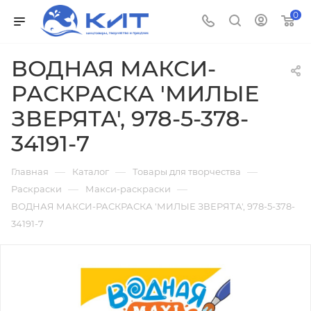
0
ВОДНАЯ МАКСИ-
РАСКРАСКА 'МИЛЫЕ
ЗВЕРЯТА', 978-5-378-
34191-7
—
—
—
Главная
Каталог
Товары для творчества
—
—
Раскраски
Макси-раскраски
ВОДНАЯ МАКСИ-РАСКРАСКА 'МИЛЫЕ ЗВЕРЯТА', 978-5-378-
34191-7