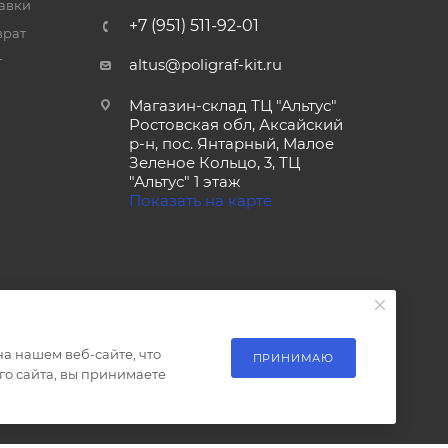
тавки
+7 (951) 511-92-01
врат
т
altus@poligraf-kit.ru
Магазин-склад ТЦ "Альтус"
Ростовская обл, Аксайский
р-н, пос. Янтарный, Малое
Зеленое Кольцо, 3, ТЦ
"Альтус" 1 этаж
Показать на карте
а нашем веб-сайте, что
ПРИНИМАЮ
о сайта, вы принимаете