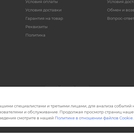
Условия оплаты
Условия дос
Условия доставки
Обмен и воз
Гарантия на товар
Вопрос-отве
Реквизиты
Политика
ашими специалистами и третьими лицами, для анализа событий н
ьзователями и обслуживание. Продолжая просмотр страниц нашег
сведения смотрите в нашей
Политике в отношении файлов Cookie
.