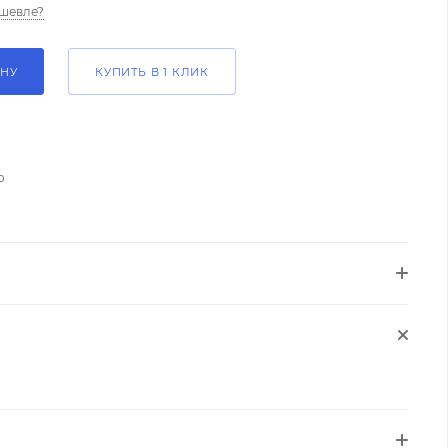
шевле?
ИНУ
КУПИТЬ В 1 КЛИК
о