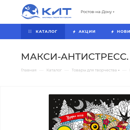
Ростов-на-Дону
КАТАЛОГ
АКЦИИ
НОВ
МАКСИ-АНТИСТРЕСС. У
—
—
—
Главная
Каталог
Товары для творчества