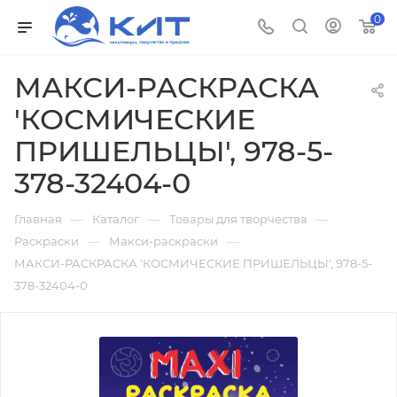
0
МАКСИ-РАСКРАСКА
'КОСМИЧЕСКИЕ
ПРИШЕЛЬЦЫ', 978-5-
378-32404-0
—
—
—
Главная
Каталог
Товары для творчества
—
—
Раскраски
Макси-раскраски
МАКСИ-РАСКРАСКА 'КОСМИЧЕСКИЕ ПРИШЕЛЬЦЫ', 978-5-
378-32404-0