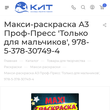
0
Макси-раскраска А3
Проф-Пресс 'Только
для мальчиков', 978-
5-378-30749-4
—
—
—
Главная
Каталог
Товары для творчества
—
—
Раскраски
Макси-раскраски
Макси-раскраска А3 Проф-Пресс 'Только для мальчиков',
978-5-378-30749-4