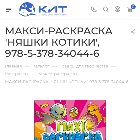
0
МАКСИ-РАСКРАСКА
'НЯШКИ КОТИКИ',
978-5-378-34044-6
—
—
—
Главная
Каталог
Товары для творчества
—
—
Раскраски
Макси-раскраски
МАКСИ-РАСКРАСКА 'НЯШКИ КОТИКИ', 978-5-378-34044-6