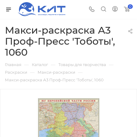
0
Макси-раскраска А3
Проф-Пресс 'Тоботы',
1060
—
—
—
Главная
Каталог
Товары для творчества
—
—
Раскраски
Макси-раскраски
Макси-раскраска А3 Проф-Пресс 'Тоботы', 1060