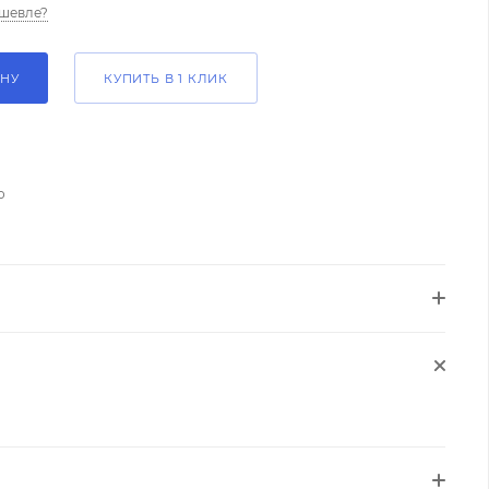
шевле?
ИНУ
КУПИТЬ В 1 КЛИК
о