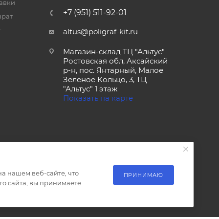
тавки
+7 (951) 511-92-01
врат
т
altus@poligraf-kit.ru
Магазин-склад ТЦ "Альтус"
Ростовская обл, Аксайский
р-н, пос. Янтарный, Малое
Зеленое Кольцо, 3, ТЦ
"Альтус" 1 этаж
Показать на карте
а нашем веб-сайте, что
ПРИНИМАЮ
о сайта, вы принимаете