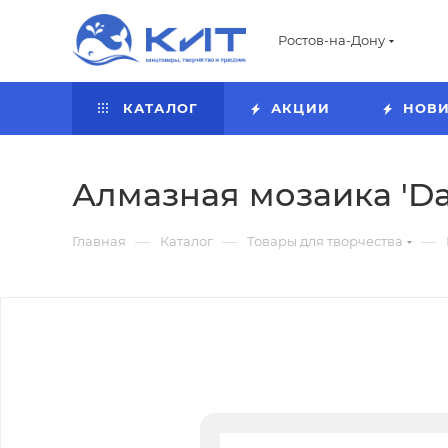
Ростов-на-Дону
КАТАЛОГ
АКЦИИ
НОВ
Алмазная мозаика 'Darv
—
—
—
Главная
Каталог
Товары для творчества