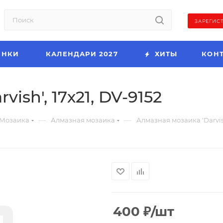
ЗАРЕГИС
ИНКИ
КАЛЕНДАРИ 2027
ХИТЫ
КОН
ish', 17х21, DV-9152
—
—
Мозаика
Алмазная мозаика
Алмазная мозаика 'Darvish
400
₽
/шт