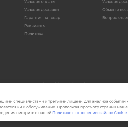
Условия оплаты
Условия дос
Условия доставки
Обмен и воз
Гарантия на товар
Вопрос-отве
Реквизиты
Политика
ашими специалистами и третьими лицами, для анализа событий н
ьзователями и обслуживание. Продолжая просмотр страниц нашег
сведения смотрите в нашей
Политике в отношении файлов Cookie
.