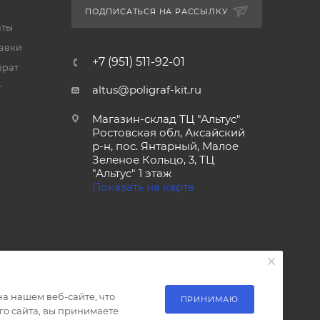
ПОДПИСАТЬСЯ НА РАССЫЛКУ
аты
тавки
+7 (951) 511-92-01
врат
т
altus@poligraf-kit.ru
Магазин-склад ТЦ "Альтус"
Ростовская обл, Аксайский
р-н, пос. Янтарный, Малое
Зеленое Кольцо, 3, ТЦ
"Альтус" 1 этаж
Показать на карте
а нашем веб-сайте, что
ПРИНИМАЮ
о сайта, вы принимаете