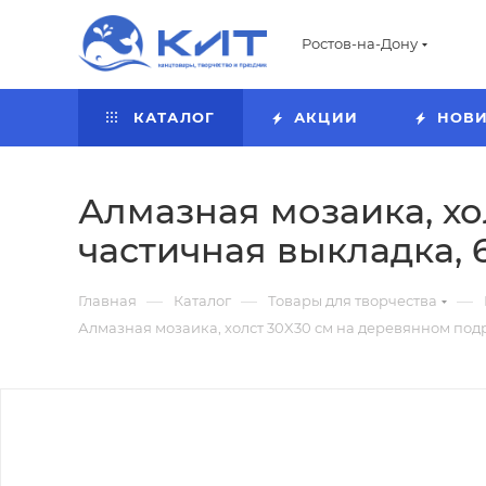
Ростов-на-Дону
КАТАЛОГ
АКЦИИ
НОВ
Алмазная мозаика, х
частичная выкладка, 
—
—
—
Главная
Каталог
Товары для творчества
Алмазная мозаика, холст 30X30 см на деревянном подр