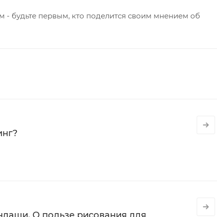
 - будьте первым, кто поделится своим мнением об
инг?
даши. О пользе рисования для