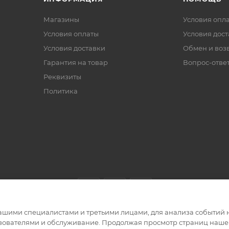
Магазины
Условия опл
Условия оплаты
Условия дос
Условия доставки
Обмен и воз
Гарантия на товар
Вопрос-отве
Реквизиты
Политика
ашими специалистами и третьими лицами, для анализа событий н
ьзователями и обслуживание. Продолжая просмотр страниц нашег