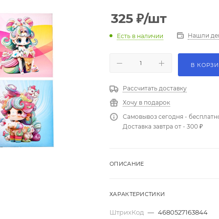
325
₽
/шт
Нашли де
Есть в наличии
В КОРЗ
Рассчитать доставку
Хочу в подарок
Самовывоз сегодня - бесплатн
Доставка завтра от - 300 ₽
ОПИСАНИЕ
ХАРАКТЕРИСТИКИ
ШтрихКод
—
4680527163844