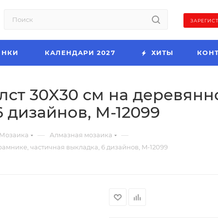
ЗАРЕГИС
ИНКИ
КАЛЕНДАРИ 2027
ХИТЫ
КОН
олст 30X30 см на деревян
6 дизайнов, M-12099
—
—
Мозаика
Алмазная мозаика
амнике, частичная выкладка, 6 дизайнов, M-12099