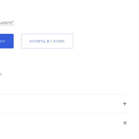
шевле?
ИНУ
КУПИТЬ В 1 КЛИК
о