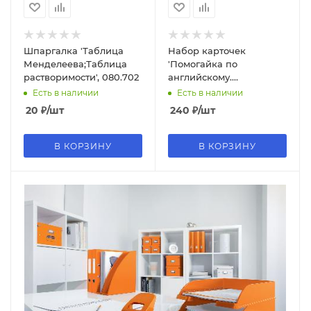
Шпаргалка 'Таблица
Набор карточек
Менделеева;Таблица
'Помогайка по
растворимости', 080.702
английскому.
Начальный уровень',
Есть в наличии
Есть в наличии
89.062
20
₽
/шт
240
₽
/шт
В КОРЗИНУ
В КОРЗИНУ