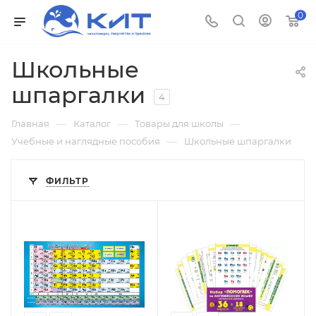
0
Школьные
шпаргалки
4
—
—
—
Главная
Каталог
Товары для школы
—
Учебные и наглядные пособия
Школьные шпаргалки
ФИЛЬТР