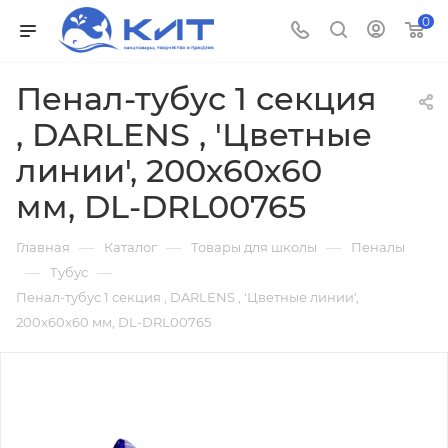
0
Пенал-тубус 1 секция
, DARLENS , 'Цветные
линии', 200х60х60
мм, DL-DRL00765
—
—
—
Главная
Каталог
Товары для школы
Пеналы
—
—
Тубус
Пенал-тубус 1 секция , DARLENS , 'Цветные линии',
200х60х60 мм, DL-DRL00765