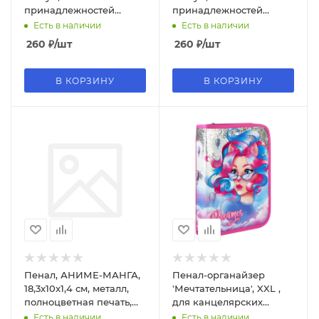
принадлежностей
принадлежностей
РАЛЛИ, 23,5x17,5x2 см,
РОБО, 23,5x17,5x2 см,
Есть в наличии
Есть в наличии
металл, 66253
металл, 66254
260
₽
/шт
260
₽
/шт
В КОРЗИНУ
В КОРЗИНУ
Пенал, АНИМЕ-МАНГА,
Пенал-органайзер
18,3x10x1,4 см, металл,
'Мечтательница', XXL ,
полноцветная печать,
для канцелярских
без наполнения, 65752
принадлежностей, 63175
Есть в наличии
Есть в наличии