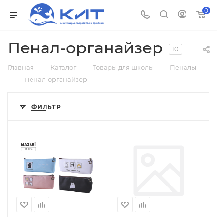
0
Пенал-органайзер
10
—
—
—
Главная
Каталог
Товары для школы
Пеналы
—
Пенал-органайзер
ФИЛЬТР