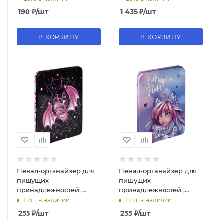
190
₽
/шт
1 435
₽
/шт
В КОРЗИНУ
В КОРЗИНУ
Пенал-органайзер для
Пенал-органайзер для
пишущих
пишущих
принадлежностей ,
принадлежностей ,
'Гламурная мышка', 63133
'Девушка с барсом',
Есть в наличии
Есть в наличии
63130
255
₽
/шт
255
₽
/шт