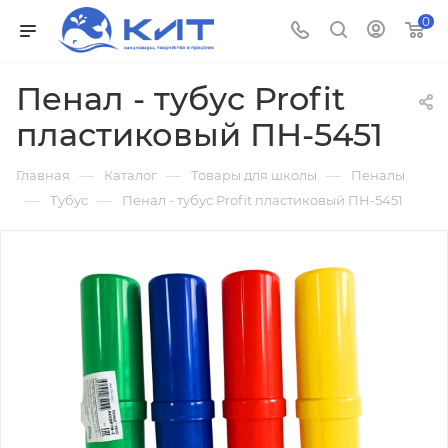
0
Пенал - тубус Profit
пластиковый ПН-5451
—
—
—
Главная
Каталог
Товары для школы
Пеналы
—
—
Тубус
Пенал - тубус Profit пластиковый ПН-5451