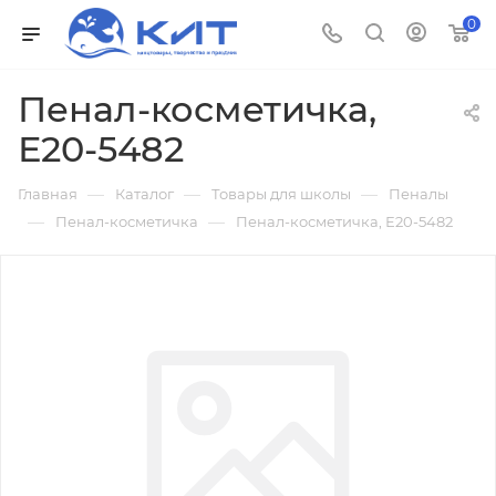
0
Пенал-косметичка,
Е20-5482
—
—
—
Главная
Каталог
Товары для школы
Пеналы
—
—
Пенал-косметичка
Пенал-косметичка, Е20-5482