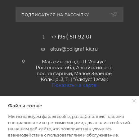
ПОДПИСАТЬСЯ НА РАССЫЛКУ
+7 (951) 511-92-01
altus@poligraf-kit.ru
Магазин-склад ТЦ "Альтус"
Ростовская обл, Аксайский р-н,
пос. Янтарный, Малое Зеленое
Кольцо, 3, ТЦ "Альтус" 1 этаж
Показать на карте
Файлы cookie
Мы используем файлы cookie, разработанные нашими
специалистами и третьими лицами, для анализа событий
на нашем веб-сайте, что позволяет нам улучшать
2026 © Полиграф кит - интернет-магазин
взаимодействие с пользователями и обслуживание.