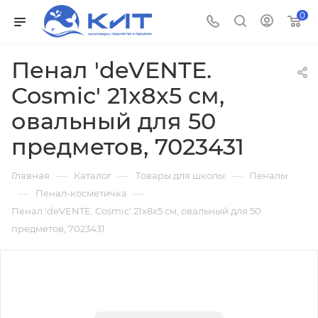
0
Пенал 'deVENTE.
Cosmic' 21x8x5 см,
овальный для 50
предметов, 7023431
—
—
—
Главная
Каталог
Товары для школы
Пеналы
—
—
Пенал-косметичка
Пенал 'deVENTE. Cosmic' 21x8x5 см, овальный для 50
предметов, 7023431