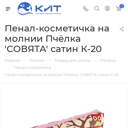
0
Пенал-косметичка на
молнии Пчёлка
'СОВЯТА' сатин К-20
—
—
—
Главная
Каталог
Товары для школы
Пеналы
—
—
Пенал-косметичка
Пенал-косметичка на молнии Пчёлка 'СОВЯТА' сатин К-20