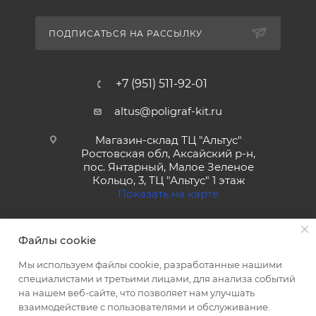
ПОДПИСАТЬСЯ НА РАССЫЛКУ
+7 (951) 511-92-01
altus@poligraf-kit.ru
Магазин-склад ТЦ "Альтус"
Ростовская обл, Аксайский р-н,
пос. Янтарный, Малое Зеленое
Кольцо, 3, ТЦ "Альтус" 1 этаж
Показать на карте
Файлы cookie
Мы используем файлы cookie, разработанные нашими
специалистами и третьими лицами, для анализа событий
на нашем веб-сайте, что позволяет нам улучшать
2026 © Полиграф кит - интернет-магазин
взаимодействие с пользователями и обслуживание.