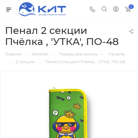
0
Пенал 2 секции
Пчёлка , 'УТКА', ПО-48
—
—
—
Главная
Каталог
Товары для школы
Пеналы
—
—
2 Секции
Пенал 2 секции Пчёлка , 'УТКА', ПО-48