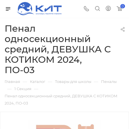
0
Пенал
односекционный
средний, ДЕВУШКА С
КОТИКОМ 2024,
ПО-03
—
—
—
Главная
Каталог
Товары для школы
Пеналы
—
—
1 Секция
Пенал односекционный средний, ДЕВУШКА С КОТИКОМ
2024, ПО-03