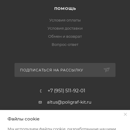
ПОМОЩЬ
Условия оплаты
Условия доставки
Обмен и возврат
Вопрос-ответ
ПОДПИСАТЬСЯ НА РАССЫЛКУ
+7 (951) 511-92-01
altus@poligraf-kit.ru
Магазин-склад ТЦ "Альтус"
Файлы cookie
Ростовская обл, Аксайский р-н,
пос. Янтарный, Малое Зеленое
Мы используем файлы cookie, разработанные нашими