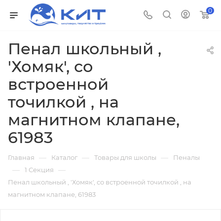
0
Пенал школьный ,
'Хомяк', со
встроенной
точилкой , на
магнитном клапане,
61983
—
—
—
Главная
Каталог
Товары для школы
Пеналы
—
—
1 Секция
Пенал школьный , 'Хомяк', со встроенной точилкой , на
магнитном клапане, 61983