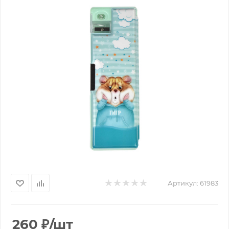
Артикул:
61983
260
₽
/шт