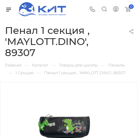
0
Пенал 1 секция ,
'MAYLOTT.DINO',
89307
—
—
—
Главная
Каталог
Товары для школы
Пеналы
—
—
1 Секция
Пенал 1 секция , 'MAYLOTT.DINO', 89307