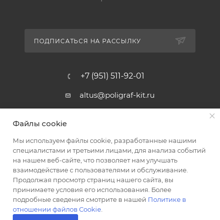
ПОДПИСАТЬСЯ НА РАССЫЛКУ
+7 (951) 511-92-01
altus@poligraf-kit.ru
Магазин-склад ТЦ "Альтус"
Файлы cookie
Ростовская обл, Аксайский р-н,
пос. Янтарный, Малое Зеленое
Мы используем файлы cookie, разработанные нашими
Кольцо, 3, ТЦ "Альтус" 1 этаж
специалистами и третьими лицами, для анализа событий
Показать на карте
на нашем веб-сайте, что позволяет нам улучшать
взаимодействие с пользователями и обслуживание.
Продолжая просмотр страниц нашего сайта, вы
принимаете условия его использования. Более
подробные сведения смотрите в нашей
Политике в
отношении файлов Cookie
.