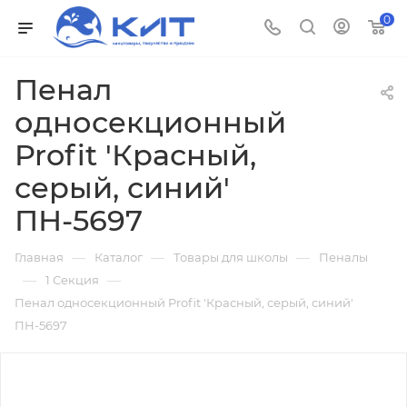
0
Пенал
односекционный
Profit 'Красный,
серый, синий'
ПН-5697
—
—
—
Главная
Каталог
Товары для школы
Пеналы
—
—
1 Секция
Пенал односекционный Profit 'Красный, серый, синий'
ПН-5697