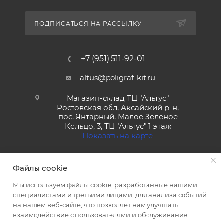
ПОДПИСАТЬСЯ НА РАССЫЛКУ
+7 (951) 511-92-01
altus@poligraf-kit.ru
Магазин-склад ТЦ "Альтус"
Ростовская обл, Аксайский р-н,
пос. Янтарный, Малое Зеленое
Кольцо, 3, ТЦ "Альтус" 1 этаж
Показать на карте
Файлы cookie
Мы используем файлы cookie, разработанные нашими
специалистами и третьими лицами, для анализа событий
на нашем веб-сайте, что позволяет нам улучшать
2026 © Полиграф кит - интернет-магазин
взаимодействие с пользователями и обслуживание.