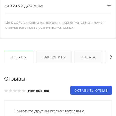
ОПЛАТА И ДОСТАВКА
Цена действительна только для интернет-магазина и может
отличаться от цен в розничных магазинах
ОТЗЫВЫ
КАК КУПИТЬ
ОПЛАТА
Д
Отзывы
ОСТАВИТЬ ОТЗЫВ
Нет оценок
Помогите другим пользователям с