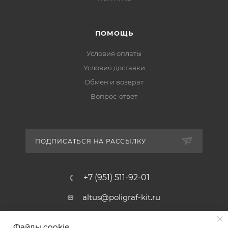
ПОМОЩЬ
Условия оплаты
Условия доставки
Обмен и возврат
Вопрос-ответ
ПОДПИСАТЬСЯ НА РАССЫЛКУ
+7 (951) 511-92-01
altus@poligraf-kit.ru
Магазин-склад ТЦ "Альтус"
Файлы cookie
Ростовская обл, Аксайский р-н,