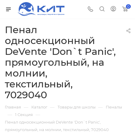
0
Пенал
односекционный
DeVente 'Don`t Panic',
прямоугольный, на
молнии,
текстильный,
7029040
—
—
—
Главная
Каталог
Товары для школы
Пеналы
—
—
1 Секция
Пенал односекционный DeVente 'Don`t Panic',
прямоугольный, на молнии, текстильный, 7029040