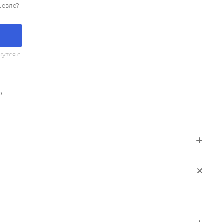
шевле?
утся с
о