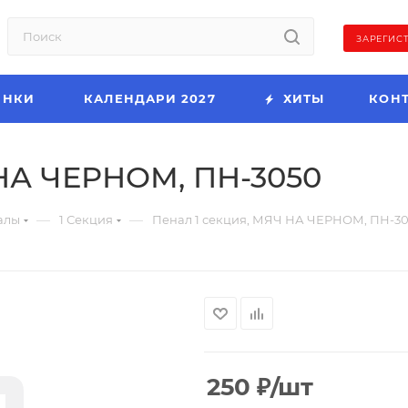
ЗАРЕГИС
ИНКИ
КАЛЕНДАРИ 2027
ХИТЫ
КОН
 НА ЧЕРНОМ, ПН-3050
—
—
алы
1 Секция
Пенал 1 секция, МЯЧ НА ЧЕРНОМ, ПН-3
250
₽
/шт