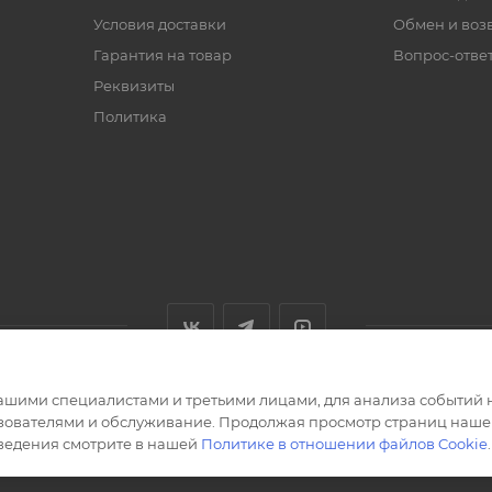
Условия доставки
Обмен и воз
Гарантия на товар
Вопрос-отве
Реквизиты
Политика
ашими специалистами и третьими лицами, для анализа событий н
ьзователями и обслуживание. Продолжая просмотр страниц нашег
сведения смотрите в нашей
Политике в отношении файлов Cookie
.