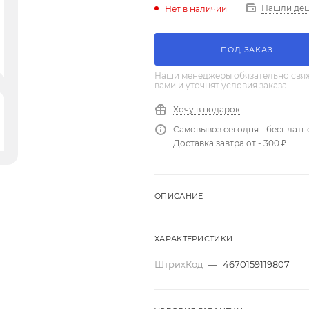
Нашли де
Нет в наличии
ПОД ЗАКАЗ
Наши менеджеры обязательно свяж
вами и уточнят условия заказа
Хочу в подарок
Самовывоз сегодня - бесплатн
Доставка завтра от - 300 ₽
ОПИСАНИЕ
ХАРАКТЕРИСТИКИ
ШтрихКод
—
4670159119807