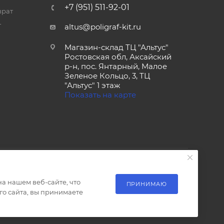
+7 (951) 511-92-01
врат
т
altus@poligraf-kit.ru
Магазин-склад ТЦ "Альтус"
Ростовская обл, Аксайский
р-н, пос. Янтарный, Малое
Зеленое Кольцо, 3, ТЦ
"Альтус" 1 этаж
Показать на карте
а нашем веб-сайте, что
ПРИНИМАЮ
о сайта, вы принимаете