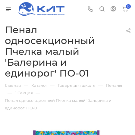
0
Пенал
односекционный
Пчелка малый
'Балерина и
единорог' ПО-01
—
—
—
Главная
Каталог
Товары для школы
Пеналы
—
—
1 Секция
Пенал односекционный Пчелка малый 'Балерина и
единорог' ПО-01