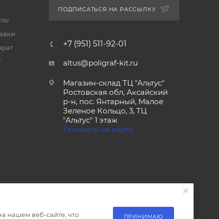
ПОДПИСАТЬСЯ НА РАССЫЛКУ
аты
тавки
+7 (951) 511-92-01
врат
т
altus@poligraf-kit.ru
Магазин-склад ТЦ "Альтус"
Ростовская обл, Аксайский
р-н, пос. Янтарный, Малое
Зеленое Кольцо, 3, ТЦ
"Альтус" 1 этаж
Показать на карте
а нашем веб-сайте, что
ПРИНИМАЮ