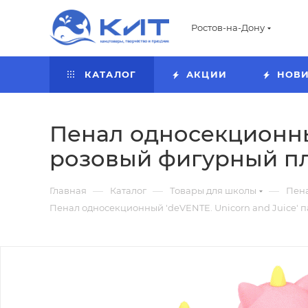
Ростов-на-Дону
КАТАЛОГ
АКЦИИ
НОВ
Пенал односекционный
розовый фигурный пла
—
—
—
Главная
Каталог
Товары для школы
Пен
Пенал односекционный 'deVENTE. Unicorn and Juice' 