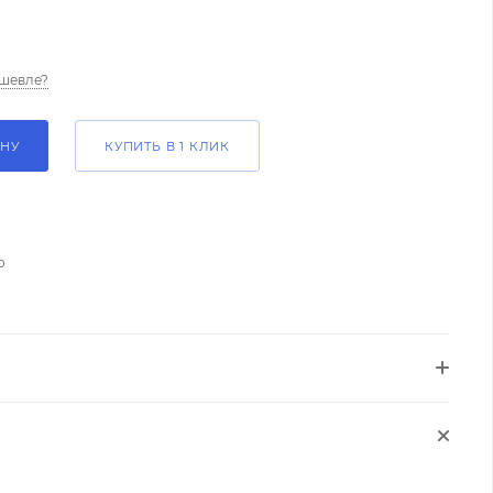
шевле?
ИНУ
КУПИТЬ В 1 КЛИК
о