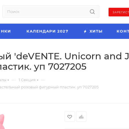
ЗАРЕГИС
ИНКИ
КАЛЕНДАРИ 2027
ХИТЫ
КОН
 'deVENTE. Unicorn and J
стик. уп 7027205
—
—
алы
1 Секция
пастельный розовый фигурный пластик. уп 7027205