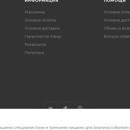
ИНФОРМАЦИЯ
ПОМОЩЬ
Магазины
Условия опл
Условия оплаты
Условия дос
Условия доставки
Обмен и воз
Гарантия на товар
Вопрос-отве
Реквизиты
Политика
ашими специалистами и третьими лицами, для анализа событий н