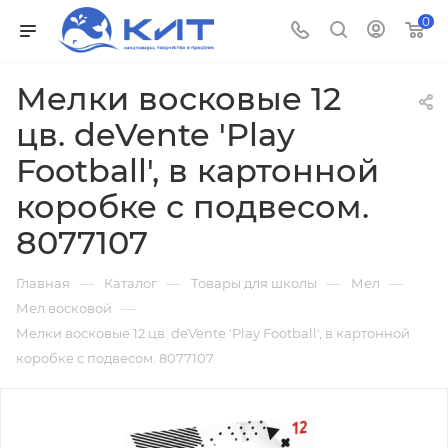
0
Мелки восковые 12
цв. deVente 'Play
Football', в картонной
коробке с подвесом.
8077107
—
—
—
—
Главная
Каталог
Товары для школы
Мел
—
Мел восковой
Мелки восковые 12 цв. deVente 'Play Football', в картонной
коробке с подвесом. 8077107