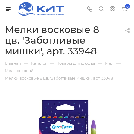
0
Мелки восковые 8
цв. 'Заботливые
мишки', арт. 33948
—
—
—
—
Главная
Каталог
Товары для школы
Мел
—
Мел восковой
Мелки восковые 8 цв. 'Заботливые мишки', арт. 33948