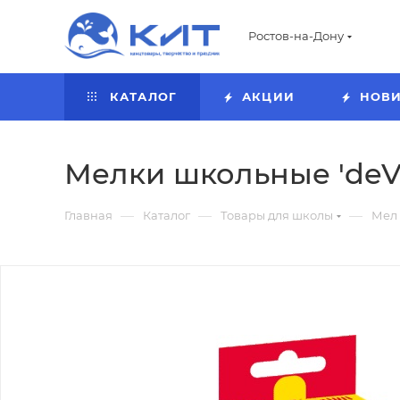
Ростов-на-Дону
КАТАЛОГ
АКЦИИ
НОВ
Мелки школьные 'deVE
—
—
—
Главная
Каталог
Товары для школы
Мел