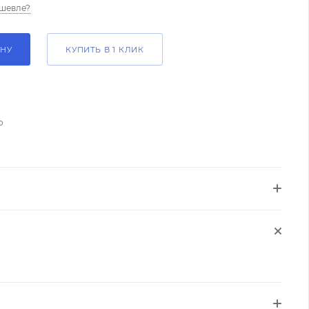
шевле?
ИНУ
КУПИТЬ В 1 КЛИК
о