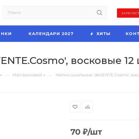
ЗАРЕГИС
ИНКИ
КАЛЕНДАРИ 2027
ХИТЫ
КОН
NTE.Cosmo', восковые 12 
—
—
Мел восковой
Мелки школьные 'deVENTE.Cosmo', воск
70
₽
/шт