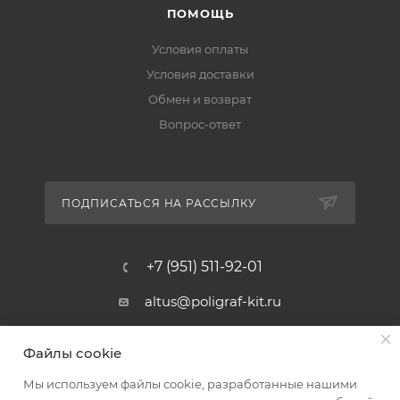
ПОМОЩЬ
Условия оплаты
Условия доставки
Обмен и возврат
Вопрос-ответ
ПОДПИСАТЬСЯ НА РАССЫЛКУ
+7 (951) 511-92-01
altus@poligraf-kit.ru
Магазин-склад ТЦ "Альтус"
Файлы cookie
Ростовская обл, Аксайский р-н,
пос. Янтарный, Малое Зеленое
Мы используем файлы cookie, разработанные нашими
Кольцо, 3, ТЦ "Альтус" 1 этаж