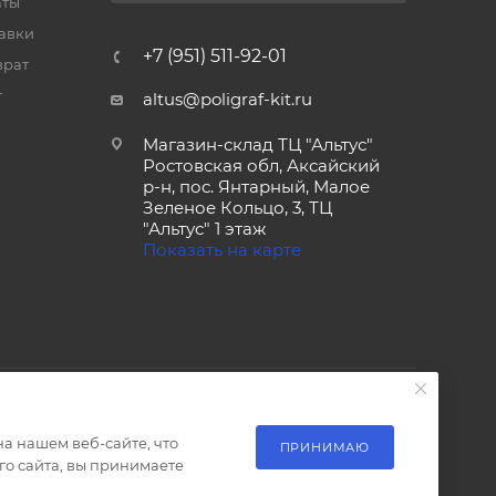
аты
тавки
+7 (951) 511-92-01
врат
т
altus@poligraf-kit.ru
Магазин-склад ТЦ "Альтус"
Ростовская обл, Аксайский
р-н, пос. Янтарный, Малое
Зеленое Кольцо, 3, ТЦ
"Альтус" 1 этаж
Показать на карте
а нашем веб-сайте, что
ПРИНИМАЮ
о сайта, вы принимаете