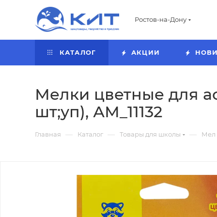
Ростов-на-Дону
КАТАЛОГ
АКЦИИ
НОВ
Мелки цветные для ас
шт;уп), АМ_11132
—
—
—
Главная
Каталог
Товары для школы
Мел