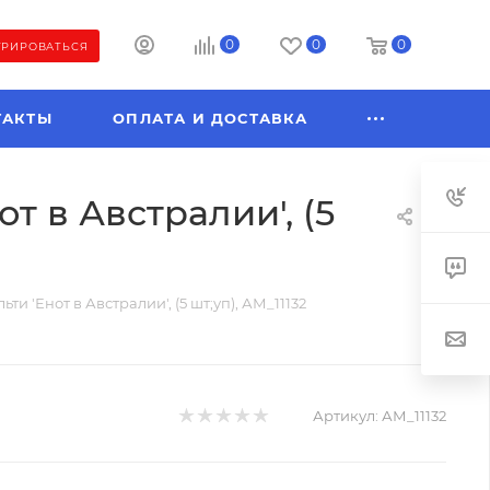
0
0
0
ТРИРОВАТЬСЯ
ТАКТЫ
ОПЛАТА И ДОСТАВКА
т в Австралии', (5
и 'Енот в Австралии', (5 шт;уп), АМ_11132
Артикул:
АМ_11132