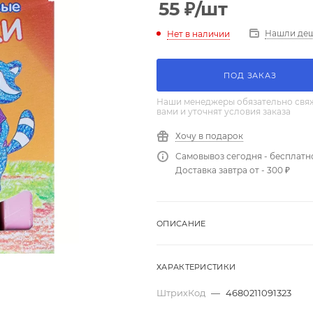
55
₽
/шт
Нашли де
Нет в наличии
ПОД ЗАКАЗ
Наши менеджеры обязательно свяж
вами и уточнят условия заказа
Хочу в подарок
Самовывоз сегодня - бесплатн
Доставка завтра от - 300 ₽
ОПИСАНИЕ
ХАРАКТЕРИСТИКИ
ШтрихКод
—
4680211091323