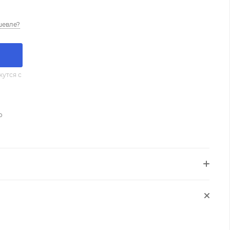
шевле?
утся с
о