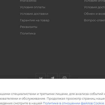
Магазины
Условия опл
Условия оплаты
Условия дос
Условия доставки
Обмен и воз
Гарантия на товар
Вопрос-отве
Реквизиты
Политика
ашими специалистами и третьими лицами, для анализа событий н
ьзователями и обслуживание. Продолжая просмотр страниц нашег
сведения смотрите в нашей
Политике в отношении файлов Cookie
.