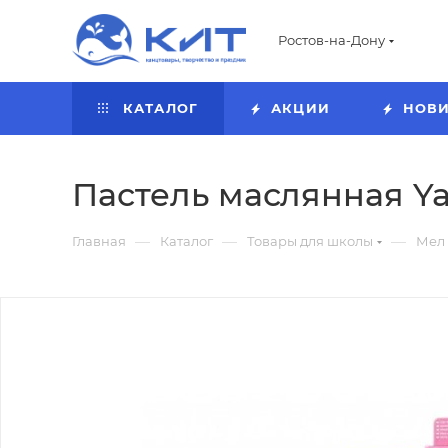
Ростов-на-Дону
КАТАЛОГ
АКЦИИ
НОВ
Пастель маслянная Yal
—
—
—
Главная
Каталог
Товары для школы
Мел