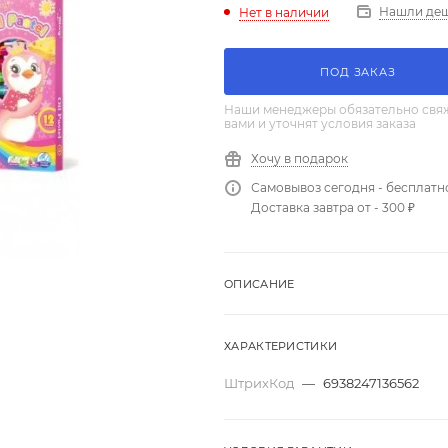
Нашли де
Нет в наличии
ПОД ЗАКАЗ
Наши менеджеры обязательно свяж
вами и уточнят условия заказа
Хочу в подарок
Самовывоз сегодня - бесплатн
Доставка завтра от - 300 ₽
ОПИСАНИЕ
ХАРАКТЕРИСТИКИ
ШтрихКод
—
6938247136562