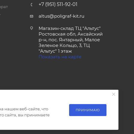
+7 (951) 511-92-01
врат
т
altus@poligraf-kit.ru
Магазин-склад ТЦ "Альтус"
Ростовская обл, Аксайский
р-н, пос. Янтарный, Малое
Зеленое Кольцо, 3, ТЦ
"Альтус" 1 этаж
Показать на карте
а нашем веб-сайте, что
ПРИНИМАЮ
о сайта, вы принимаете