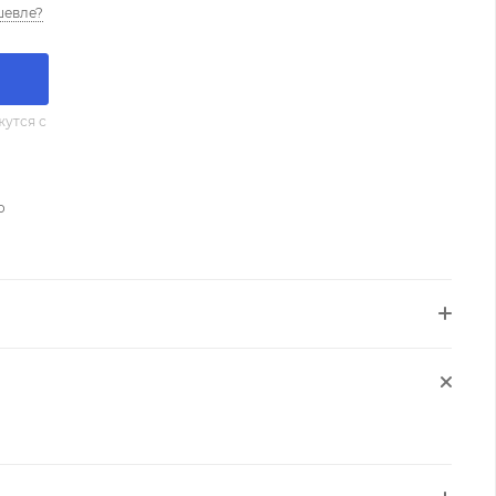
шевле?
утся с
о