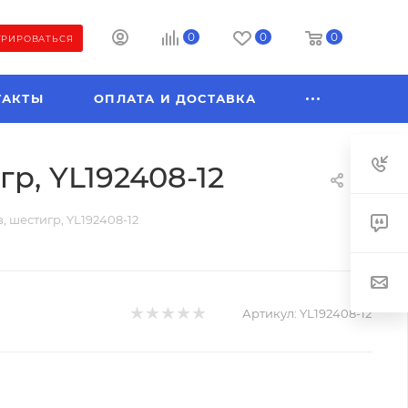
0
0
0
ТРИРОВАТЬСЯ
ТАКТЫ
ОПЛАТА И ДОСТАВКА
гр, YL192408-12
в, шестигр, YL192408-12
Артикул:
YL192408-12