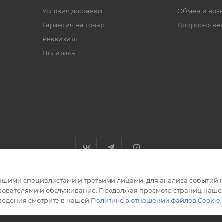
Условия доставки
Обмен и воз
Гарантия на товар
Вопрос-отве
Реквизиты
Политика
ашими специалистами и третьими лицами, для анализа событий н
ьзователями и обслуживание. Продолжая просмотр страниц нашег
сведения смотрите в нашей
Политике в отношении файлов Cookie
.