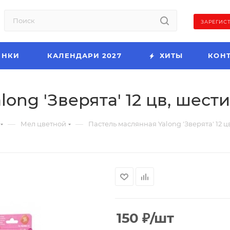
ЗАРЕГИС
ИНКИ
КАЛЕНДАРИ 2027
ХИТЫ
КОН
ong 'Зверята' 12 цв, шести
—
—
Мел цветной
Пастель маслянная Yalong 'Зверята' 12 ц
150
₽
/шт