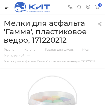
0
Мелки для асфальта
'Гамма', пластиковое
ведро, 171220212
—
—
—
—
Главная
Каталог
Товары для школы
Мел
—
Мел цветной
Мелки для асфальта 'Гамма', пластиковое ведро, 171220212